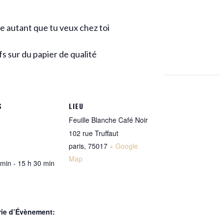
e autant que tu veux chez toi
s sur du papier de qualité
S
LIEU
Feuille Blanche Café Noir
102 rue Truffaut
paris
,
75017
+ Google
Map
 min - 15 h 30 min
rie d’Évènement: