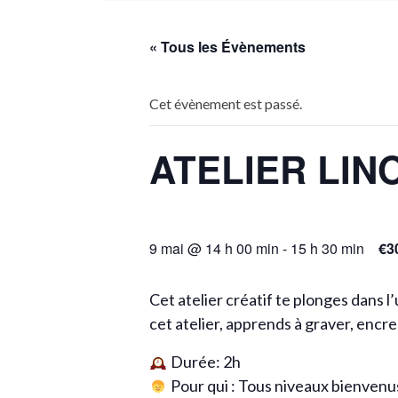
BEAUTÉ & BIEN-Ê
DÉCORATION & A
« Tous les Évènements
MODE & ACCESSO
Cet évènement est passé.
CULTURE & LOIS
ATELIER LI
9 mai @ 14 h 00 min
-
15 h 30 min
€3
Cet atelier créatif te plonges dans 
cet atelier, apprends à graver, encre
Durée: 2h
Pour qui : Tous niveaux bienvenus