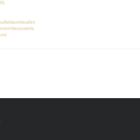
RS
feuilleblanchecafen
/event/decouverte-
ure/