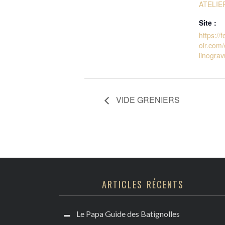
ATELIE
Site :
https://
oir.com
linograv
VIDE GRENIERS
ARTICLES RÉCENTS
Le Papa Guide des Batignolles