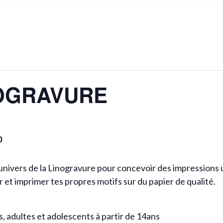
TRE
BARS
CULTURE
HÔTELS
RTISANAT
BRUNCH
HISTOIRE
IRES
CAFÉS
LOISIRS
IRS
RESTAURANTS
FAMILLE
NOGRAVURE
COMMERCE DE BOUCHE
CÔTÉ VOISINS
TOP 5
0
l’univers de la Linogravure pour concevoir des impressions
r et imprimer tes propres motifs sur du papier de qualité.
, adultes et adolescents à partir de 14ans