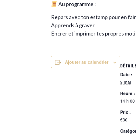
Au programme :
Repars avec ton estamp pour en fair
Apprends à graver,
Encrer et imprimer tes propres motif
Ajouter au calendrier
DÉTAIL
Date :
9 mai
Heure :
14 h 00
Prix :
€30
Catégo