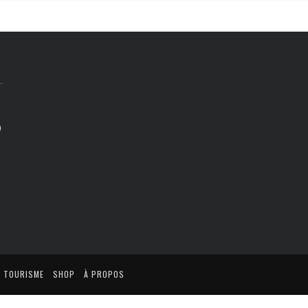
TRE
BARS
CULTURE
HÔTELS
RTISANAT
BRUNCH
HISTOIRE
IRES
CAFÉS
LOISIRS
IRS
RESTAURANTS
FAMILLE
COMMERCE DE BOUCHE
CÔTÉ VOISINS
0
TOP 5
TOURISME
SHOP
À PROPOS