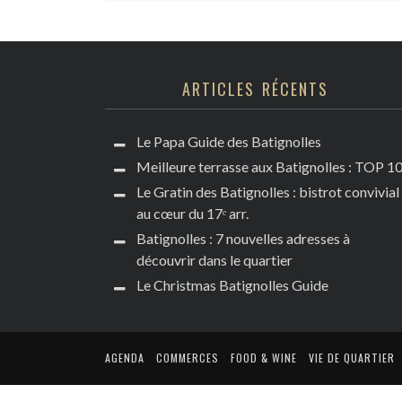
BEAUTÉ & BIEN-Ê
DÉCORATION & A
MODE & ACCESSO
ARTICLES RÉCENTS
CULTURE & LOIS
Le Papa Guide des Batignolles
Meilleure terrasse aux Batignolles : TOP 1
Le Gratin des Batignolles : bistrot convivial
au cœur du 17ᵉ arr.
Batignolles : 7 nouvelles adresses à
découvrir dans le quartier
Le Christmas Batignolles Guide
AGENDA
COMMERCES
FOOD & WINE
VIE DE QUARTIER