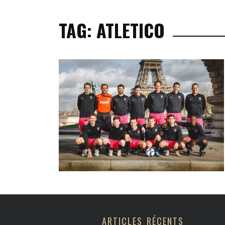
BEAUTÉ & BIEN-Ê
TAG: ATLETICO
DÉCORATION & A
MODE & ACCESSO
CULTURE & LOIS
ARTICLES RÉCENTS