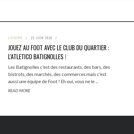
TRE
BARS
CULTURE
HÔTELS
RTISANAT
BRUNCH
HISTOIRE
IRES
CAFÉS
LOISIRS
LOISIRS
22 JUIN 2016
IRS
RESTAURANTS
FAMILLE
JOUEZ AU FOOT AVEC LE CLUB DU QUARTIER :
COMMERCE DE BOUCHE
CÔTÉ VOISINS
L'ATLETICO BATIGNOLLES !
TOP 5
Les Batignolles c'est des restaurants, des bars, des
bistrots, des marchés, des commerces mais c'est
aussi une équipe de Foot ! Eh oui, vous ne le ...
READ MORE