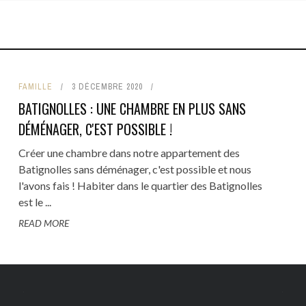
TRE
BARS
CULTURE
HÔTELS
RTISANAT
BRUNCH
HISTOIRE
IRES
CAFÉS
LOISIRS
FAMILLE
3 DÉCEMBRE 2020
IRS
RESTAURANTS
FAMILLE
BATIGNOLLES : UNE CHAMBRE EN PLUS SANS
COMMERCE DE BOUCHE
CÔTÉ VOISINS
DÉMÉNAGER, C'EST POSSIBLE !
TOP 5
Créer une chambre dans notre appartement des
Batignolles sans déménager, c'est possible et nous
l'avons fais ! Habiter dans le quartier des Batignolles
est le ...
READ MORE