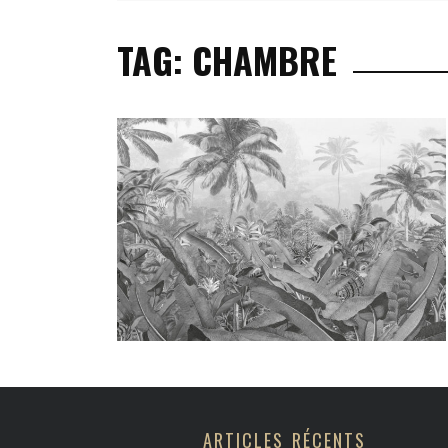
BEAUTÉ & BIEN-Ê
TAG: CHAMBRE
DÉCORATION & A
MODE & ACCESSO
CULTURE & LOIS
ARTICLES RÉCENTS