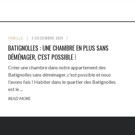
TRE
BARS
CULTURE
HÔTELS
RTISANAT
BRUNCH
HISTOIRE
IRES
CAFÉS
LOISIRS
FAMILLE
3 DÉCEMBRE 2020
IRS
RESTAURANTS
FAMILLE
BATIGNOLLES : UNE CHAMBRE EN PLUS SANS
COMMERCE DE BOUCHE
CÔTÉ VOISINS
DÉMÉNAGER, C'EST POSSIBLE !
TOP 5
Créer une chambre dans notre appartement des
Batignolles sans déménager, c'est possible et nous
l'avons fais ! Habiter dans le quartier des Batignolles
est le ...
READ MORE