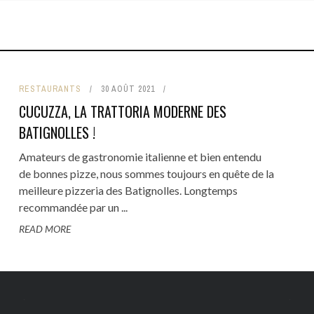
TRE
BARS
CULTURE
HÔTELS
RTISANAT
BRUNCH
HISTOIRE
IRES
CAFÉS
LOISIRS
RESTAURANTS
30 AOÛT 2021
IRS
RESTAURANTS
FAMILLE
CUCUZZA, LA TRATTORIA MODERNE DES
COMMERCE DE BOUCHE
CÔTÉ VOISINS
BATIGNOLLES !
TOP 5
Amateurs de gastronomie italienne et bien entendu
de bonnes pizze, nous sommes toujours en quête de la
meilleure pizzeria des Batignolles. Longtemps
recommandée par un ...
READ MORE