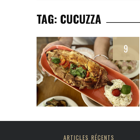
BEAUTÉ & BIEN-Ê
TAG: CUCUZZA
DÉCORATION & A
MODE & ACCESSO
CULTURE & LOIS
9
ARTICLES RÉCENTS