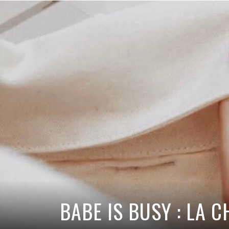
BEAUTÉ & BIEN-Ê
DÉCORATION & A
MODE & ACCESSO
CULTURE & LOIS
BABE IS BUSY : LA 