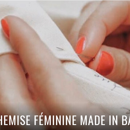
TRE
BARS
CULTURE
HÔTELS
RTISANAT
BRUNCH
HISTOIRE
IRES
CAFÉS
LOISIRS
IRS
RESTAURANTS
FAMILLE
COMMERCE DE BOUCHE
CÔTÉ VOISINS
TOP 5
CHEMISE FÉMININE MADE IN B