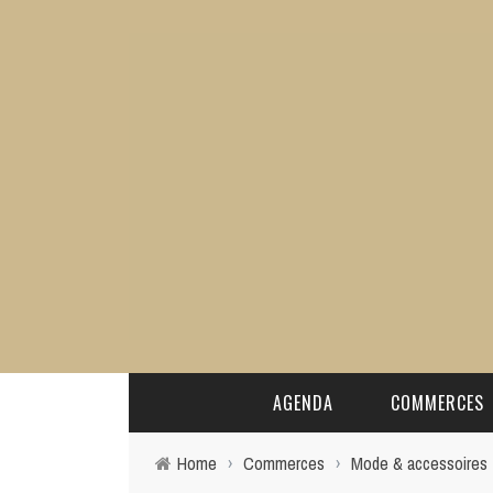
AGENDA
COMMERCES
Home
›
Commerces
›
Mode & accessoires