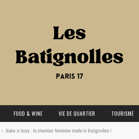
FOOD & WINE
VIE DE QUARTIER
TOURISME
›
Babe is busy : la chemise féminine made in Batignolles !