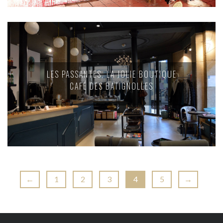
LES PASSANTES, LA JOLIE BOUTIQUE
CAFÉ DES BATIGNOLLES
←
1
2
3
4
5
→