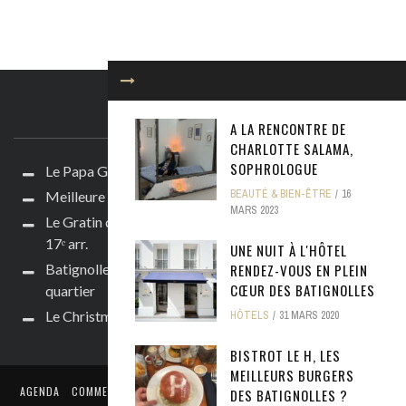
ARTICLES RÉCENTS
A LA RENCONTRE DE
CHARLOTTE SALAMA,
SOPHROLOGUE
Le Papa Guide des Batignolles
BEAUTÉ & BIEN-ÊTRE
16
Meilleure terrasse aux Batignolles : TOP 10
MARS 2023
Le Gratin des Batignolles : bistrot convivial au cœur du
17ᵉ arr.
UNE NUIT À L'HÔTEL
Batignolles : 7 nouvelles adresses à découvrir dans le
RENDEZ-VOUS EN PLEIN
CŒUR DES BATIGNOLLES
quartier
Le Christmas Batignolles Guide
HÔTELS
31 MARS 2020
BISTROT LE H, LES
MEILLEURS BURGERS
AGENDA
COMMERCES
FOOD & WINE
VIE DE QUARTIER
TOURISME
DES BATIGNOLLES ?