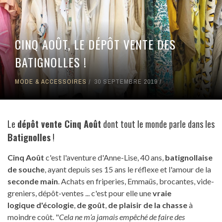
CINQ AOÛT, LE DÉPÔT VENTE DES
BATIGNOLLES !
MODE & ACCESSOIRES
30 SEPTEMBRE 2019
Le
dépôt vente Cinq Août
dont tout le monde parle dans les
Batignolles
!
Cinq Août
c'est l'aventure d'Anne-Lise, 40 ans,
batignollaise
de souche
, ayant depuis ses 15 ans le réflexe et l'amour de la
seconde main
. Achats en friperies, Emmaüs, brocantes, vide-
greniers, dépôt-ventes ... c'est pour elle une
vraie
logique
d'écologie
,
de goût
,
de plaisir de la chasse
à
moindre coût. "
Cela ne m’a jamais empêché de faire des