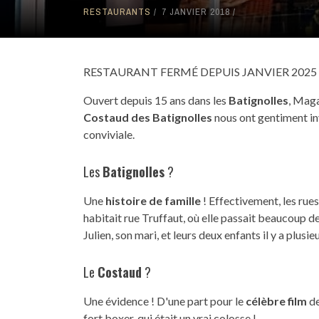
RESTAURANTS
7 JANVIER 2018
RESTAURANT FERMÉ DEPUIS JANVIER 2025 
Ouvert depuis 15 ans dans les
Batignolles
, Maga
Costaud des Batignolles
nous ont gentiment inv
conviviale.
Les
Batignolles
?
Une
histoire de famille
! Effectivement, les rue
habitait rue Truffaut, où elle passait beaucoup de
Julien, son mari, et leurs deux enfants il y a plusie
Le
Costaud
?
Une évidence ! D'une part pour le
célèbre film
d
fort boxer, qui était un vrai colosse !