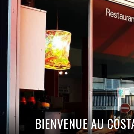
BEAUTÉ & BIEN-Ê
DÉCORATION & A
MODE & ACCESSO
CULTURE & LOIS
BIENVENUE AU COST