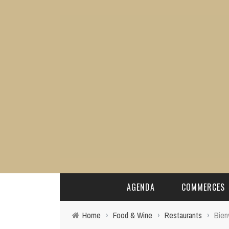
AGENDA
COMMERCES
Home
›
Food & Wine
›
Restaurants
›
Bien