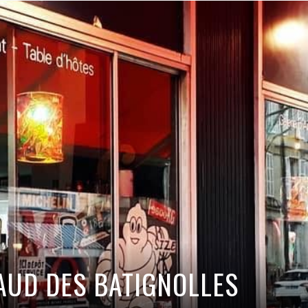
TRE
BARS
CULTURE
HÔTELS
RTISANAT
BRUNCH
HISTOIRE
IRES
CAFÉS
LOISIRS
IRS
RESTAURANTS
FAMILLE
COMMERCE DE BOUCHE
CÔTÉ VOISINS
TOP 5
AUD DES BATIGNOLLES